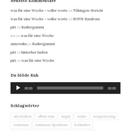
Neueste Kommentare
was für eine Woche – voller worte
zu
Tübingen-Bericht
was für eine Woche – voller worte
zu
SOPH-Syndrom
piri
zu
Radiergummi
isa
zu
was für eine Woche
anneeulia
zu
Radiergummi
piri
zu
hinterher laufen
piri
zu
was für eine Woche
Du blöde Kuh
Audio-
00:00
00:00
Player
Schlagwörter
abschalten
allein sein
Angst
Audio
Ausgrenzung
Autismus
Autismus-Spektrum
behindert