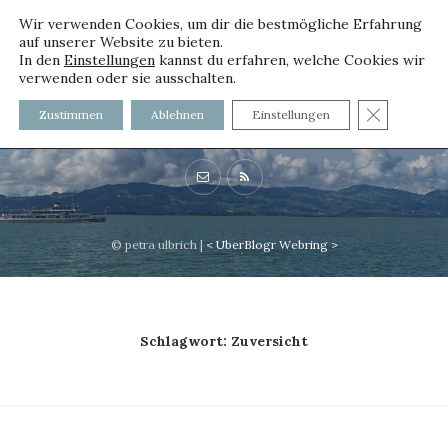
Wir verwenden Cookies, um dir die bestmögliche Erfahrung
auf unserer Website zu bieten.
In den
Einstellungen
kannst du erfahren, welche Cookies wir
verwenden oder sie ausschalten.
voller worte
GDPR C
Zustimmen
Ablehnen
Einstellungen
mit und ohne Innenfutter
© petra ulbrich |
<
UberBlogr Webring
>
Schlagwort:
Zuversicht