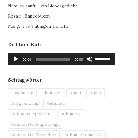
Nanu
zu
sanft – ein Liebesgedicht
Rosa
zu
Bangebüxen
Margrit
zu
Tübingen-Bericht
Du blöde Kuh
Audio-
Pfeiltasten
00:00
00:00
Player
Hoch/Runter
benutzen,
um
Schlagwörter
die
Lautstärke
abschalten
allein sein
Angst
Audio
zu
Ausgrenzung
Autismus
regeln.
Autismus-Spektrum
behindert
behinderte Angehörige
behinderte Menschen
Behindertenarbeit