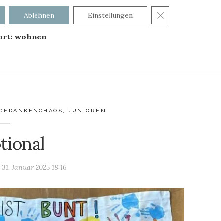
GDPR COOKIE
Ablehnen
Einstellungen
ort:
wohnen
GEDANKENCHAOS
,
JUNIOREN
tional
m
31. Januar 2025 18:16