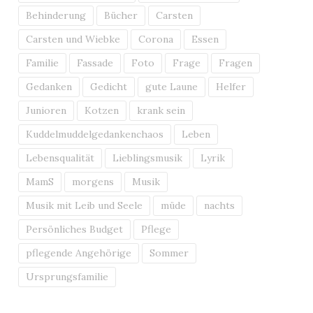
Behinderung
Bücher
Carsten
Carsten und Wiebke
Corona
Essen
Familie
Fassade
Foto
Frage
Fragen
Gedanken
Gedicht
gute Laune
Helfer
Junioren
Kotzen
krank sein
Kuddelmuddelgedankenchaos
Leben
Lebensqualität
Lieblingsmusik
Lyrik
MamS
morgens
Musik
Musik mit Leib und Seele
müde
nachts
Persönliches Budget
Pflege
pflegende Angehörige
Sommer
Ursprungsfamilie