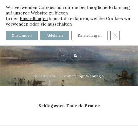
Wir verwenden Cookies, um dir die bestmögliche Erfahrung
auf unserer Website zu bieten.
In den
Einstellungen
kannst du erfahren, welche Cookies wir
verwenden oder sie ausschalten.
voller worte - mit und ohne
GDPR C
Zustimmen
Ablehnen
Einstellungen
Innenfutter
© petra ulbrich |
<
UberBlogr Webring
>
Schlagwort:
Tour de France