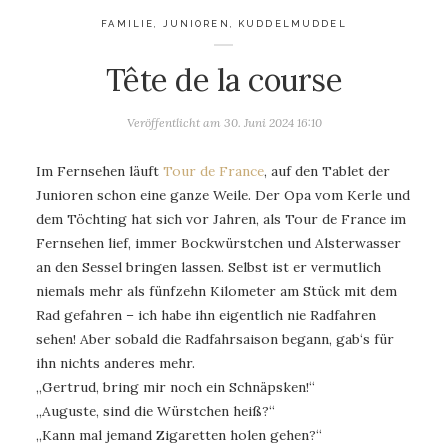
FAMILIE
,
JUNIOREN
,
KUDDELMUDDEL
Tête de la course
Veröffentlicht am
30. Juni 2024 16:10
Im Fernsehen läuft
Tour de France
, auf den Tablet der
Junioren schon eine ganze Weile. Der Opa vom Kerle und
dem Töchting hat sich vor Jahren, als Tour de France im
Fernsehen lief, immer Bockwürstchen und Alsterwasser
an den Sessel bringen lassen. Selbst ist er vermutlich
niemals mehr als fünfzehn Kilometer am Stück mit dem
Rad gefahren – ich habe ihn eigentlich nie Radfahren
sehen! Aber sobald die Radfahrsaison begann, gab‘s für
ihn nichts anderes mehr.
„Gertrud, bring mir noch ein Schnäpsken!“
„Auguste, sind die Würstchen heiß?“
„Kann mal jemand Zigaretten holen gehen?“