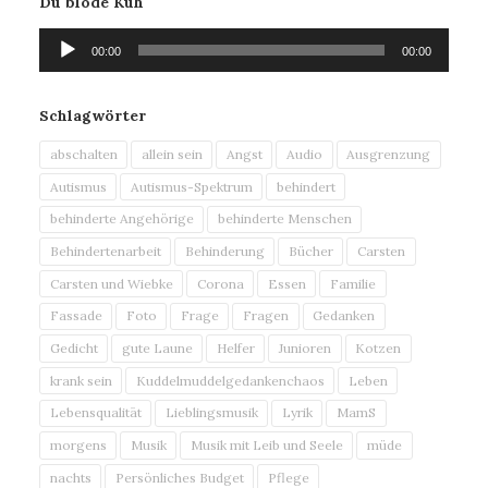
Du blöde Kuh
Audio-
00:00
00:00
Player
Schlagwörter
abschalten
allein sein
Angst
Audio
Ausgrenzung
Autismus
Autismus-Spektrum
behindert
behinderte Angehörige
behinderte Menschen
Behindertenarbeit
Behinderung
Bücher
Carsten
Carsten und Wiebke
Corona
Essen
Familie
Fassade
Foto
Frage
Fragen
Gedanken
Gedicht
gute Laune
Helfer
Junioren
Kotzen
krank sein
Kuddelmuddelgedankenchaos
Leben
Lebensqualität
Lieblingsmusik
Lyrik
MamS
morgens
Musik
Musik mit Leib und Seele
müde
nachts
Persönliches Budget
Pflege