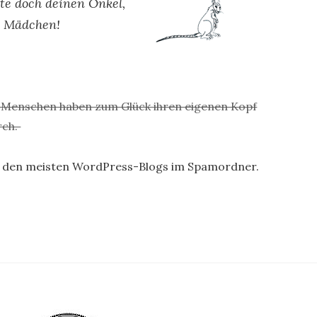
ate doch deinen Onkel,
s Mädchen!
he Menschen haben zum Glück ihren eigenen Kopf
rch.
 den meisten WordPress-Blogs im Spamordner.