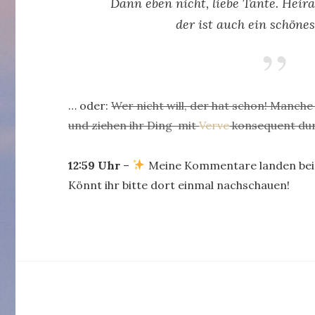
Dann eben nicht, liebe Tante. Heir
der ist auch ein schöne
… oder:
Wer nicht will, der hat schon! Manc
und ziehen ihr Ding mit
Verve
konsequent du
12:59 Uhr
–
Meine Kommentare landen bei
Könnt ihr bitte dort einmal nachschauen!