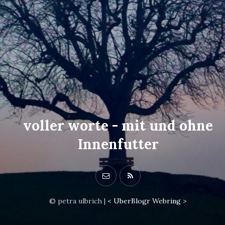
voller worte - mit und ohne
Innenfutter
© petra ulbrich |
<
UberBlogr Webring
>