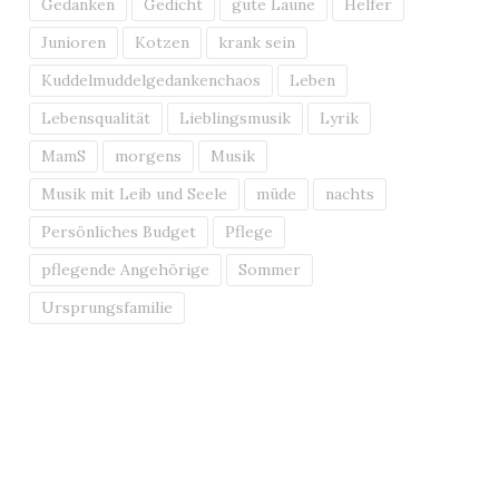
Gedanken
Gedicht
gute Laune
Helfer
Junioren
Kotzen
krank sein
Kuddelmuddelgedankenchaos
Leben
Lebensqualität
Lieblingsmusik
Lyrik
MamS
morgens
Musik
Musik mit Leib und Seele
müde
nachts
Persönliches Budget
Pflege
pflegende Angehörige
Sommer
Ursprungsfamilie