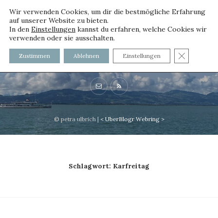
Wir verwenden Cookies, um dir die bestmögliche Erfahrung
auf unserer Website zu bieten.
In den
Einstellungen
kannst du erfahren, welche Cookies wir
verwenden oder sie ausschalten.
voller worte
GDPR C
Zustimmen
Ablehnen
Einstellungen
mit und ohne Innenfutter
© petra ulbrich |
<
UberBlogr Webring
>
Schlagwort:
Karfreitag