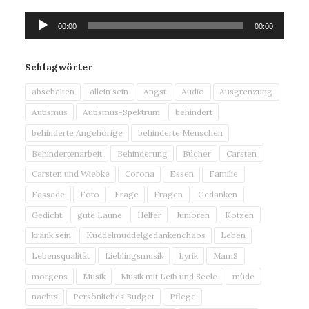
Audio-
00:00
00:00
Player
Schlagwörter
abschalten
allein sein
Angst
Audio
Ausgrenzung
Autismus
Autismus-Spektrum
behindert
behinderte Angehörige
behinderte Menschen
Behindertenarbeit
Behinderung
Bücher
Carsten
Carsten und Wiebke
Corona
Essen
Familie
Fassade
Foto
Frage
Fragen
Gedanken
Gedicht
gute Laune
Helfer
Junioren
Kotzen
krank sein
Kuddelmuddelgedankenchaos
Leben
Lebensqualität
Lieblingsmusik
Lyrik
MamS
morgens
Musik
Musik mit Leib und Seele
müde
nachts
Persönliches Budget
Pflege