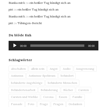
Bianka mit k
zu
ein heißer Tag kündigt sich an
piri
zu
ein heißer Tag kündigt sich an
Bianka mit k
zu
ein heißer Tag kündigt sich an
piri
zu
Tübingen-Bericht
Du blöde Kuh
Audio-
00:00
00:00
Player
Schlagwörter
abschalten
allein sein
Angst
Audio
Ausgrenzung
Autismus
Autismus-Spektrum
behindert
behinderte Angehörige
behinderte Menschen
Behindertenarbeit
Behinderung
Bücher
Carsten
Carsten und Wiebke
Corona
Essen
Familie
Fassade
Foto
Frage
Fragen
Gedanken