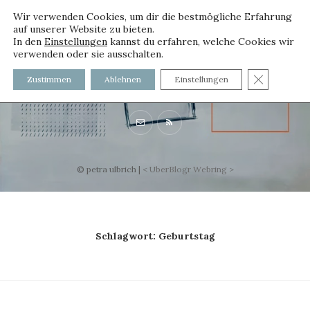
Wir verwenden Cookies, um dir die bestmögliche Erfahrung
auf unserer Website zu bieten.
In den
Einstellungen
kannst du erfahren, welche Cookies wir
verwenden oder sie ausschalten.
voller worte
GDPR C
Zustimmen
Ablehnen
Einstellungen
mit und ohne Innenfutter
© petra ulbrich |
<
UberBlogr Webring
>
Schlagwort:
Geburtstag