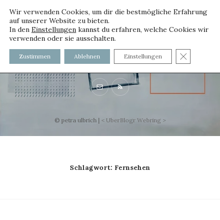
Wir verwenden Cookies, um dir die bestmögliche Erfahrung
auf unserer Website zu bieten.
In den
Einstellungen
kannst du erfahren, welche Cookies wir
verwenden oder sie ausschalten.
voller worte
GDPR C
Zustimmen
Ablehnen
Einstellungen
mit und ohne Innenfutter
© petra ulbrich |
<
UberBlogr Webring
>
Schlagwort:
Fernsehen