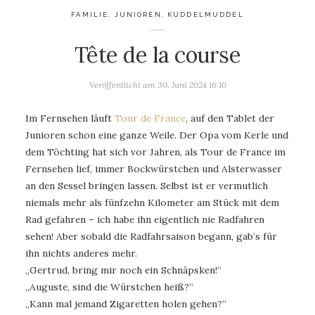
FAMILIE
,
JUNIOREN
,
KUDDELMUDDEL
Tête de la course
Veröffentlicht am
30. Juni 2024 16:10
Im Fernsehen läuft
Tour de France
, auf den Tablet der
Junioren schon eine ganze Weile. Der Opa vom Kerle und
dem Töchting hat sich vor Jahren, als Tour de France im
Fernsehen lief, immer Bockwürstchen und Alsterwasser
an den Sessel bringen lassen. Selbst ist er vermutlich
niemals mehr als fünfzehn Kilometer am Stück mit dem
Rad gefahren – ich habe ihn eigentlich nie Radfahren
sehen! Aber sobald die Radfahrsaison begann, gab‘s für
ihn nichts anderes mehr.
„Gertrud, bring mir noch ein Schnäpsken!“
„Auguste, sind die Würstchen heiß?“
„Kann mal jemand Zigaretten holen gehen?“