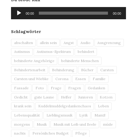
Audio-
00:00
00:00
Player
Schlagwörter
abschalten
allein sein
Angst
Audio
Ausgrenzung
Autismus
Autismus-Spektrum
behindert
behinderte Angehörige
behinderte Menschen
Behindertenarbeit
Behinderung
Bücher
Carsten
Carsten und Wiebke
Corona
Essen
Familie
Fassade
Foto
Frage
Fragen
Gedanken
Gedicht
gute Laune
Helfer
Junioren
Kotzen
krank sein
Kuddelmuddelgedankenchaos
Leben
Lebensqualität
Lieblingsmusik
Lyrik
MamS
morgens
Musik
Musik mit Leib und Seele
müde
nachts
Persönliches Budget
Pflege