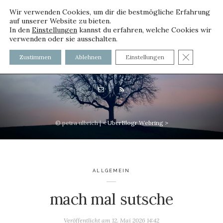
Wir verwenden Cookies, um dir die bestmögliche Erfahrung
auf unserer Website zu bieten.
In den
Einstellungen
kannst du erfahren, welche Cookies wir
verwenden oder sie ausschalten.
voller worte - mit und ohne
GDPR C
Zustimmen
Ablehnen
Einstellungen
Innenfutter
© petra ulbrich |
<
UberBlogr Webring
>
ALLGEMEIN
mach mal sutsche
Veröffentlicht am
12. Mai 2026 14:42