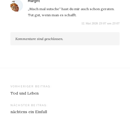
sagt:
Margrit
„Mach mal sutsche“ hast du mir auch schon geraten.
Tut gut, wenn man es schafft.
12. Mai 2026 23:07 um 23:07
Kommentare sind geschlossen.
Beitragsnavigation
VORHERIGER BEITRAG:
Tod und Leben
NÄCHSTER BEITRAG:
nächtens ein Einfall