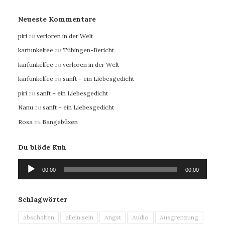
Neueste Kommentare
piri
zu
verloren in der Welt
karfunkelfee
zu
Tübingen-Bericht
karfunkelfee
zu
verloren in der Welt
karfunkelfee
zu
sanft – ein Liebesgedicht
piri
zu
sanft – ein Liebesgedicht
Nanu
zu
sanft – ein Liebesgedicht
Rosa
zu
Bangebüxen
Du blöde Kuh
Audio-
00:00
00:00
Player
Schlagwörter
abschalten
allein sein
Angst
Audio
Ausgrenzung