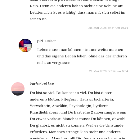
Nein. Denn die anderen haben nicht deine Schuhe an!
Letztendlich ist es wichtig, dass man mit sich selbst im
reinen ist.
20. Mai 2026 19:14 um 19:14
sagt:
piri
Leben muss man können – immer weitermachen
und das eigene Leben leben, ohne das der anderen
nicht zu vergessen.
21. Mai 2026 06:54 um 6:54
sagt:
karfunkelfee
Du bist so viel. Du kannst so viel. Du bist (unter
anderem) Mutter, Pflegerin, Hauswirtschafterin,
Verwalterin, Anwältin, Psychologin, Lyrikerin,
Kunstliebhaberin und Du hast eine Zauberzunge, wenn
Du etwas vorliest. Manches musst Du können, obwohl
Du glaubst, es nicht zu können. Weil es die Umstände
erfordern. Manches strengt Dich mehr und anderes
weniger an. Manches fällt Dir genauso so schwer, wie