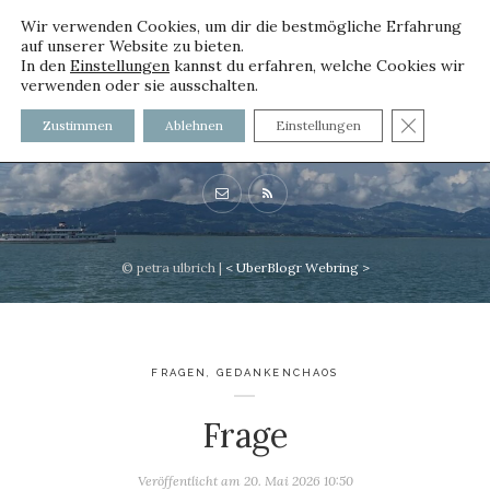
Wir verwenden Cookies, um dir die bestmögliche Erfahrung
auf unserer Website zu bieten.
In den
Einstellungen
kannst du erfahren, welche Cookies wir
verwenden oder sie ausschalten.
voller worte
GDPR C
Zustimmen
Ablehnen
Einstellungen
mit und ohne Innenfutter
© petra ulbrich |
<
UberBlogr Webring
>
FRAGEN
,
GEDANKENCHAOS
Frage
Veröffentlicht am
20. Mai 2026 10:50