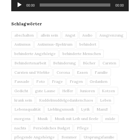
Audio-
00:00
00:00
Player
Schlagwörter
abschalten
allein sein
Angst
Audio
Ausgrenzung
Autismus
Autismus-Spektrum
behindert
behinderte Angehörige
behinderte Menschen
Behindertenarbeit
Behinderung
Bücher
Carsten
Carsten und Wiebke
Corona
Essen
Familie
Fassade
Foto
Frage
Fragen
Gedanken
Gedicht
gute Laune
Helfer
Junioren
Kotzen
krank sein
Kuddelmuddelgedankenchaos
Leben
Lebensqualität
Lieblingsmusik
Lyrik
MamS
morgens
Musik
Musik mit Leib und Seele
müde
nachts
Persönliches Budget
Pflege
pflegende Angehörige
Sommer
Ursprungsfamilie