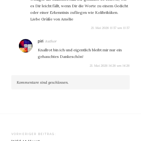
es Dir leicht fällt, wenn Dir die Worte zu einem Gedicht
oder einer Erkenntnis zufliegen wie Kolibriküken.
Liebe Grüße von Amélie
21. Mai 2026 11:57 um 11:57
sagt:
piri
Knallrot bin ich und eigentlich bleibt mir nur ein
gehauchtes Dankeschön!
21. Mai 2026 14:26 um 14:26
Kommentare sind geschlossen.
Beitragsnavigation
VORHERIGER BEITRAG: