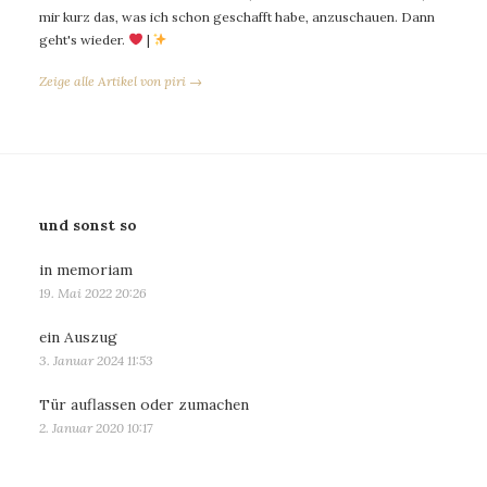
mir kurz das, was ich schon geschafft habe, anzuschauen. Dann
geht's wieder.
|
Zeige alle Artikel von piri →
und sonst so
in memoriam
19. Mai 2022 20:26
ein Auszug
3. Januar 2024 11:53
Tür auflassen oder zumachen
2. Januar 2020 10:17