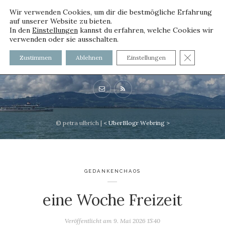
Wir verwenden Cookies, um dir die bestmögliche Erfahrung
auf unserer Website zu bieten.
In den
Einstellungen
kannst du erfahren, welche Cookies wir
verwenden oder sie ausschalten.
voller worte
GDPR C
Zustimmen
Ablehnen
Einstellungen
mit und ohne Innenfutter
© petra ulbrich |
<
UberBlogr Webring
>
GEDANKENCHAOS
eine Woche Freizeit
Veröffentlicht am
9. Mai 2026 15:40