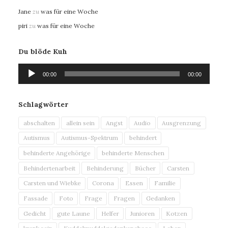
Jane
zu
was für eine Woche
piri
zu
was für eine Woche
Du blöde Kuh
Audio-
00:00
00:00
Player
Schlagwörter
abschalten
allein sein
Angst
Audio
Ausgrenzung
Autismus
Autismus-Spektrum
behindert
behinderte Angehörige
behinderte Menschen
Behindertenarbeit
Behinderung
Bücher
Carsten
Carsten und Wiebke
Corona
Essen
Familie
Fassade
Foto
Frage
Fragen
Gedanken
Gedicht
gute Laune
Helfer
Junioren
Kotzen